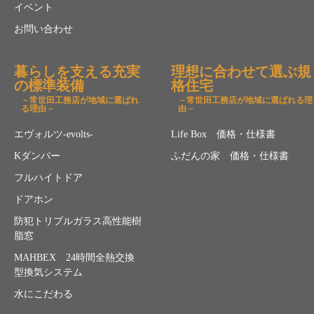
イベント
お問い合わせ
暮らしを支える充実
理想に合わせて選ぶ規
の標準装備
格住宅
－常世田工務店が地域に選ばれ
－常世田工務店が地域に選ばれる理
る理由－
由－
エヴォルツ-evolts-
Life Box 価格・仕様書
Kダンパー
ふだんの家 価格・仕様書
フルハイトドア
ドアホン
防犯トリプルガラス高性能樹
脂窓
MAHBEX 24時間全熱交換
型換気システム
水にこだわる