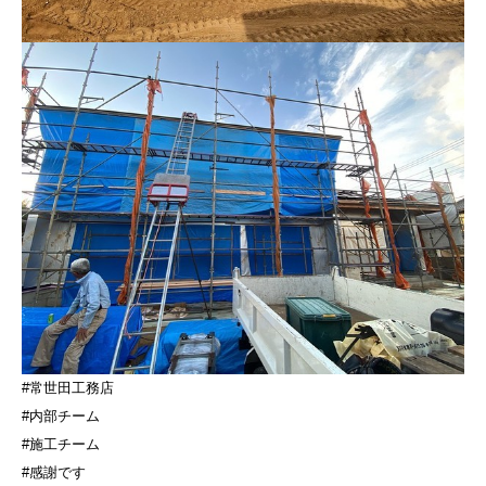
#常世田工務店
#内部チーム
#施工チーム
#感謝です