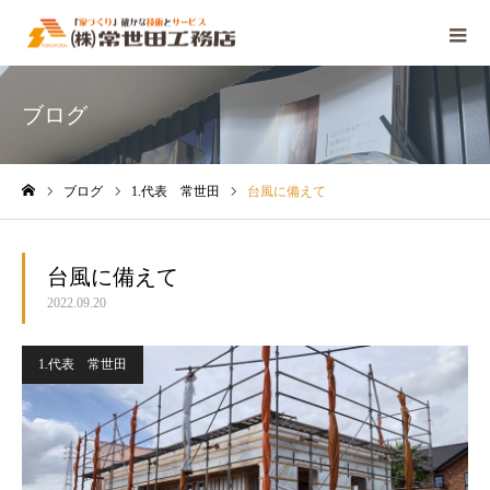
ブログ
ブログ
1.代表 常世田
台風に備えて
ホーム
台風に備えて
2022.09.20
1.代表 常世田