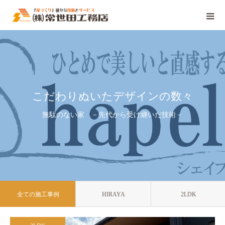
こだわりぬいたデザインの数々
無駄のない家 －先代から受け継いだ技術－
全ての施工事例
HIRAYA
2LDK