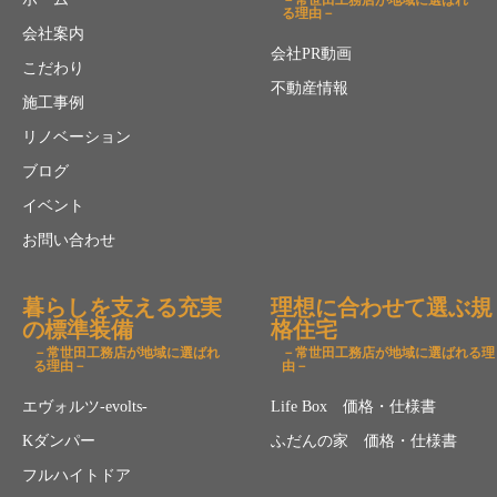
－常世田工務店が地域に選ばれ
る理由－
会社案内
会社PR動画
こだわり
不動産情報
施工事例
リノベーション
ブログ
イベント
お問い合わせ
暮らしを支える充実
理想に合わせて選ぶ規
の標準装備
格住宅
－常世田工務店が地域に選ばれ
－常世田工務店が地域に選ばれる理
る理由－
由－
エヴォルツ-evolts-
Life Box 価格・仕様書
Kダンパー
ふだんの家 価格・仕様書
フルハイトドア