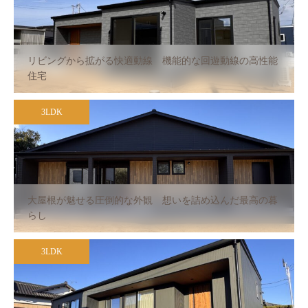
リビングから拡がる快適動線 機能的な回遊動線の高性能
住宅
3LDK
大屋根が魅せる圧倒的な外観 想いを詰め込んだ最高の暮
らし
3LDK