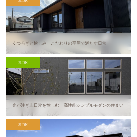
3LDK
くつろぎと愉しみ こだわりの平屋で満たす日常
2LDK
光が注ぎ非日常を愉しむ 高性能シンプルモダンの住まい
3LDK