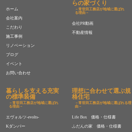
らの家づくり
ホーム
－常世田工務店が地域に選ばれ
る理由－
会社案内
会社PR動画
こだわり
不動産情報
施工事例
リノベーション
ブログ
イベント
お問い合わせ
暮らしを支える充実
理想に合わせて選ぶ規
の標準装備
格住宅
－常世田工務店が地域に選ばれ
－常世田工務店が地域に選ばれる理
る理由－
由－
エヴォルツ-evolts-
Life Box 価格・仕様書
Kダンパー
ふだんの家 価格・仕様書