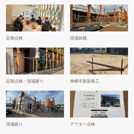
定期点検
現場綺麗
定期点検・現場廻り
神栖市新築着工
現場廻り
アフター点検