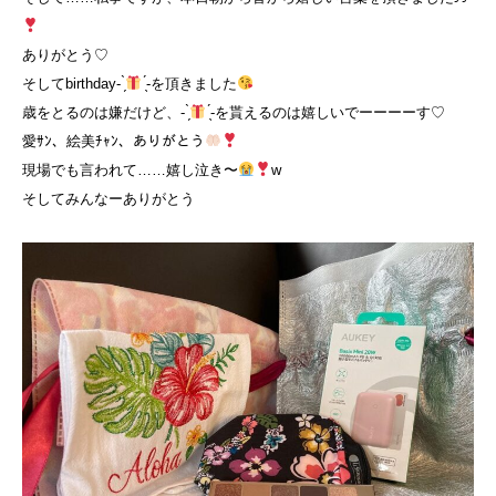
ありがとう♡
そしてbirthday- ̗̀
̖́-を頂きました
歳をとるのは嫌だけど、- ̗̀
̖́-を貰えるのは嬉しいでーーーーす♡
愛ｻﾝ、絵美ﾁｬﾝ、ありがとう
現場でも言われて……嬉し泣き〜
w
そしてみんなーありがとう