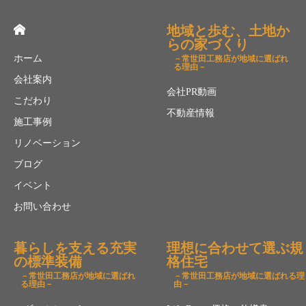
地域と歩む、土地か
らの家づくり
ホーム
－常世田工務店が地域に選ばれ
る理由－
会社案内
会社PR動画
こだわり
不動産情報
施工事例
リノベーション
ブログ
イベント
お問い合わせ
暮らしを支える充実
理想に合わせて選ぶ規
の標準装備
格住宅
－常世田工務店が地域に選ばれ
－常世田工務店が地域に選ばれる理
る理由－
由－