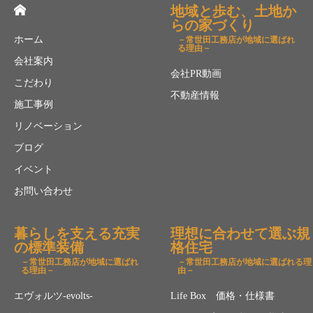
地域と歩む、土地か
らの家づくり
ホーム
－常世田工務店が地域に選ばれ
る理由－
会社案内
会社PR動画
こだわり
不動産情報
施工事例
リノベーション
ブログ
イベント
お問い合わせ
暮らしを支える充実
理想に合わせて選ぶ規
の標準装備
格住宅
－常世田工務店が地域に選ばれ
－常世田工務店が地域に選ばれる理
る理由－
由－
エヴォルツ-evolts-
Life Box 価格・仕様書