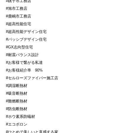
#銚子市工務店
#旭市工務店
#鹿嶋市工務店
#超高性能住宅
#超高性能デザイン住宅
#パッシブデザイン住宅
#GX志向型住宅
#耐震バランス設計
#お客様で繋がる私達
#お客様紹介率
90%
#セルローズファイバー施工店
#調湿断熱材
#吸音断熱材
#難燃断熱材
#防虫断熱材
#ホウ素系防蟻材
#エコボロン
#ひとめで美しいと直感する家