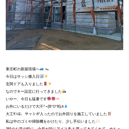
東庄町の新築現場へ
ᯓ
今日はサッシ搬入日
玄関ドアも入りました
なのでキー設定に行ってきました
いやー、今日も猛暑です
お外にいるだけで大汗꙳⋆(lllᵔ⩌ᵔlll)౨
大工ｻﾝは、サッシが入ったのでお外回りを施工していました
私は中のゴミや掃除機をかけたり、少し手伝いました
3時のお茶の時に、会長が皆にアイス
を買ってきてくれて、めちゃ