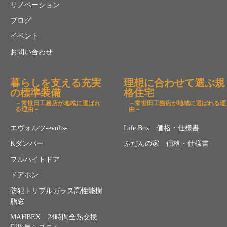
リノベーション
ブログ
イベント
お問い合わせ
暮らしを支える充実
理想に合わせて選ぶ規
の標準装備
格住宅
－常世田工務店が地域に選ばれ
－常世田工務店が地域に選ばれる理
る理由－
由－
エヴォルツ-evolts-
Life Box 価格・仕様書
Kダンパー
ふだんの家 価格・仕様書
フルハイトドア
ドアホン
防犯トリプルガラス高性能樹
脂窓
MAHBEX 24時間全熱交換