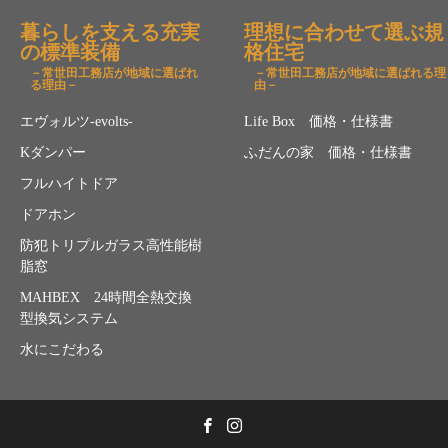
暮らしを支える充実
理想に合わせて選ぶ規
の標準装備
格住宅
－常世田工務店が地域に選ばれ
－常世田工務店が地域に選ばれる理
る理由－
由－
エヴォルツ-evolts-
Life Box 価格・仕様書
Kダンパー
ふだんの家 価格・仕様書
フルハイトドア
ドアホン
防犯トリプルガラス高性能樹
脂窓
MAHBEX 24時間全熱交換
型換気システム
水にこだわる