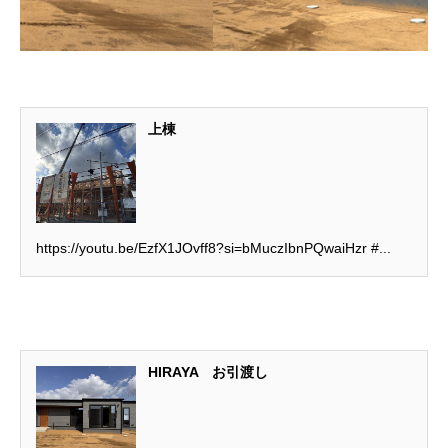
上棟
https://youtu.be/EzfX1JOvff8?si=bMuczIbnPQwaiHzr #...
HIRAYA お引渡し