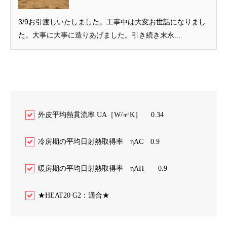
3/9お引渡しいたしました。工事中は大変お世話になりまし
た。大事に大事に造りあげました。引き続き末永...
外皮平均熱貫流率 UA［W/㎡K］ 0.34
冷房期の平均日射熱取得率 ηAC 0.9
暖房期の平均日射熱取得率 ηAH 0.9
★HEAT20 G2：適合★