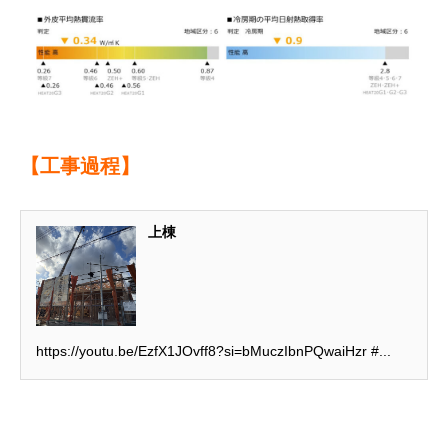
【工事過程】
上棟
https://youtu.be/EzfX1JOvff8?si=bMuczIbnPQwaiHzr #...