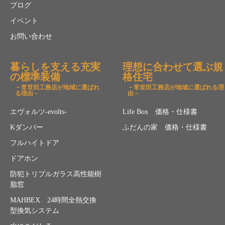
ブログ
イベント
お問い合わせ
暮らしを支える充実
理想に合わせて選ぶ規
の標準装備
格住宅
－常世田工務店が地域に選ばれ
－常世田工務店が地域に選ばれる理
る理由－
由－
エヴォルツ-evolts-
Life Box 価格・仕様書
Kダンパー
ふだんの家 価格・仕様書
フルハイトドア
ドアホン
防犯トリプルガラス高性能樹
脂窓
MAHBEX 24時間全熱交換
型換気システム