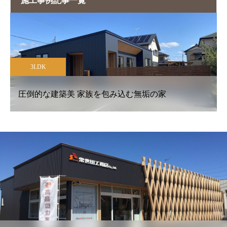
施工事例記事一覧
3LDK
5
圧倒的な建築美 家族を包み込む無垢の家
プ