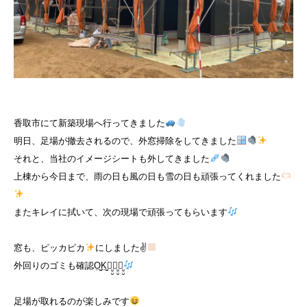
香取市にて新築現場へ行ってきました
明日、足場が撤去されるので、外窓掃除をしてきました
それと、当社のイメージシートも外してきました
上棟から今日まで、雨の日も風の日も雪の日も頑張ってくれました
またキレイに拭いて、次の現場で頑張ってもらいます
窓も、ピッカピカ
にしました✌
外回りのゴミも確認O̤̮̤̮K̤̮̤̮で̤̮̤̮ー̤̮̤̮す̤̮̤̮
足場が取れるのが楽しみです