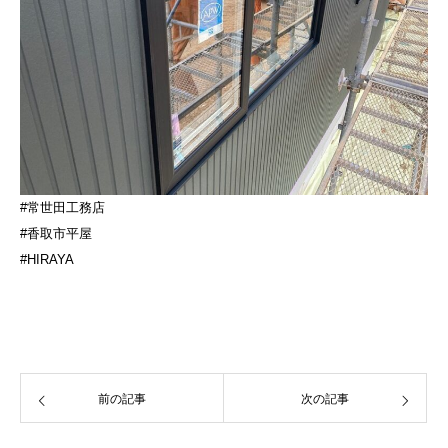
#常世田工務店
#香取市平屋
#HIRAYA
前の記事
次の記事