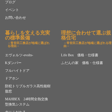
ブログ
イベント
お問い合わせ
暮らしを支える充実
理想に合わせて選ぶ規
の標準装備
格住宅
－常世田工務店が地域に選ばれ
－常世田工務店が地域に選ばれる理
る理由－
由－
エヴォルツ-evolts-
Life Box 価格・仕様書
Kダンパー
ふだんの家 価格・仕様書
フルハイトドア
ドアホン
防犯トリプルガラス高性能樹
脂窓
MAHBEX 24時間全熱交換
型換気システム