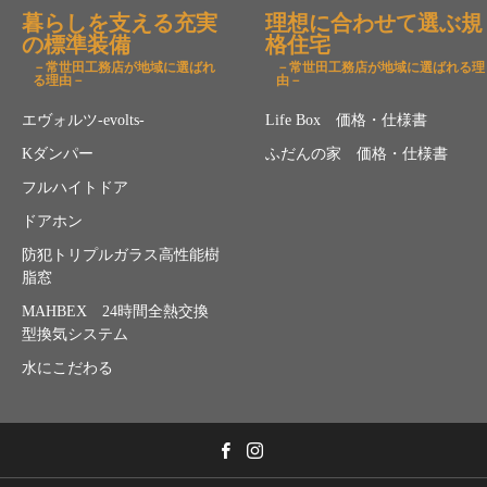
暮らしを支える充実
理想に合わせて選ぶ規
の標準装備
格住宅
－常世田工務店が地域に選ばれ
－常世田工務店が地域に選ばれる理
る理由－
由－
エヴォルツ-evolts-
Life Box 価格・仕様書
Kダンパー
ふだんの家 価格・仕様書
フルハイトドア
ドアホン
防犯トリプルガラス高性能樹
脂窓
MAHBEX 24時間全熱交換
型換気システム
水にこだわる