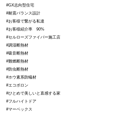
#GX志向型住宅
#耐震バランス設計
#お客様で繋がる私達
#お客様紹介率
90%
#セルローズファイバー施工店
#調湿断熱材
#吸音断熱材
#難燃断熱材
#防虫断熱材
#ホウ素系防蟻材
#エコボロン
#ひとめで美しいと直感する家
#フルハイトドア
#マーベックス