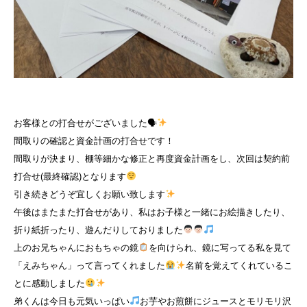
お客様との打合せがございました🗣
間取りの確認と資金計画の打合せです！
間取りが決まり、棚等細かな修正と再度資金計画をし、次回は契約前
打合せ(最終確認)となります
引き続きどうぞ宜しくお願い致します
午後はまたまた打合せがあり、私はお子様と一緒にお絵描きしたり、
折り紙折ったり、遊んだりしておりました
上のお兄ちゃんにおもちゃの鏡
を向けられ、鏡に写ってる私を見て
「えみちゃん」って言ってくれました
名前を覚えてくれているこ
とに感動しました
弟くんは今日も元気いっぱい
お芋やお煎餅にジュースとモリモリ沢