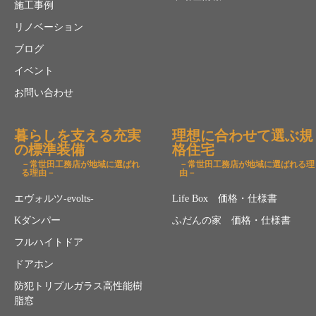
施工事例
リノベーション
ブログ
イベント
お問い合わせ
暮らしを支える充実
理想に合わせて選ぶ規
の標準装備
格住宅
－常世田工務店が地域に選ばれ
－常世田工務店が地域に選ばれる理
る理由－
由－
エヴォルツ-evolts-
Life Box 価格・仕様書
Kダンパー
ふだんの家 価格・仕様書
フルハイトドア
ドアホン
防犯トリプルガラス高性能樹
脂窓