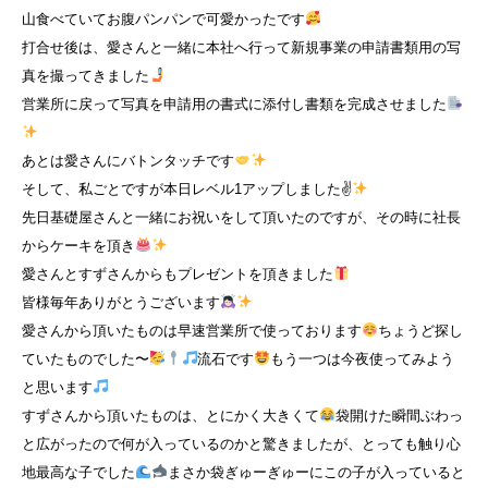
山食べていてお腹パンパンで可愛かったです
打合せ後は、愛さんと一緒に本社へ行って新規事業の申請書類用の写
真を撮ってきました
営業所に戻って写真を申請用の書式に添付し書類を完成させました
あとは愛さんにバトンタッチです
そして、私ごとですが本日レベル1アップしました✌
先日基礎屋さんと一緒にお祝いをして頂いたのですが、その時に社長
からケーキを頂き
愛さんとすずさんからもプレゼントを頂きました
皆様毎年ありがとうございます
愛さんから頂いたものは早速営業所で使っております
ちょうど探し
ていたものでした〜
流石です
もう一つは今夜使ってみよう
と思います
すずさんから頂いたものは、とにかく大きくて
袋開けた瞬間ぶわっ
と広がったので何が入っているのかと驚きましたが、とっても触り心
地最高な子でした
まさか袋ぎゅーぎゅーにこの子が入っていると