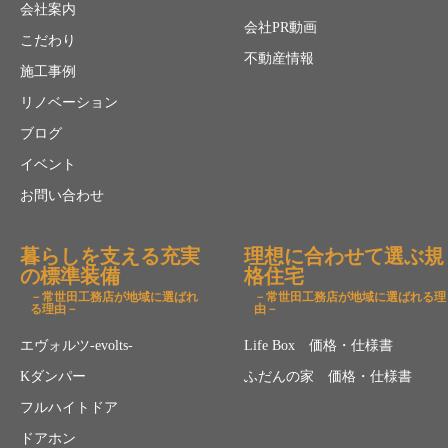
会社案内
会社PR動画
こだわり
不動産情報
施工事例
リノベーション
ブログ
イベント
お問い合わせ
暮らしを支える充実
理想に合わせて選ぶ規
の標準装備
格住宅
－常世田工務店が地域に選ばれ
－常世田工務店が地域に選ばれる理
る理由－
由－
エヴォルツ-evolts-
Life Box 価格・仕様書
Kダンパー
ふだんの家 価格・仕様書
フルハイトドア
ドアホン