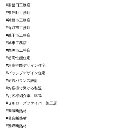
#常世田工務店
#東庄町工務店
#神栖市工務店
#香取市工務店
#銚子市工務店
#旭市工務店
#鹿嶋市工務店
#超高性能住宅
#超高性能デザイン住宅
#パッシブデザイン住宅
#耐震バランス設計
#お客様で繋がる私達
#お客様紹介率
90%
#セルローズファイバー施工店
#調湿断熱材
#吸音断熱材
#難燃断熱材