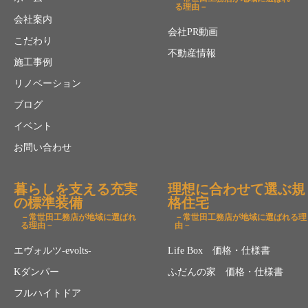
る理由－
会社案内
会社PR動画
こだわり
不動産情報
施工事例
リノベーション
ブログ
イベント
お問い合わせ
暮らしを支える充実
理想に合わせて選ぶ規
の標準装備
格住宅
－常世田工務店が地域に選ばれ
－常世田工務店が地域に選ばれる理
る理由－
由－
エヴォルツ-evolts-
Life Box 価格・仕様書
Kダンパー
ふだんの家 価格・仕様書
フルハイトドア