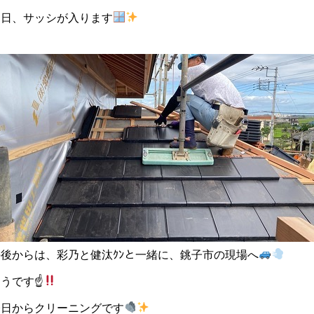
明日、サッシが入ります
午後からは、彩乃と健汰ｸﾝと一緒に、銚子市の現場へ
そうです☝
今日からクリーニングです