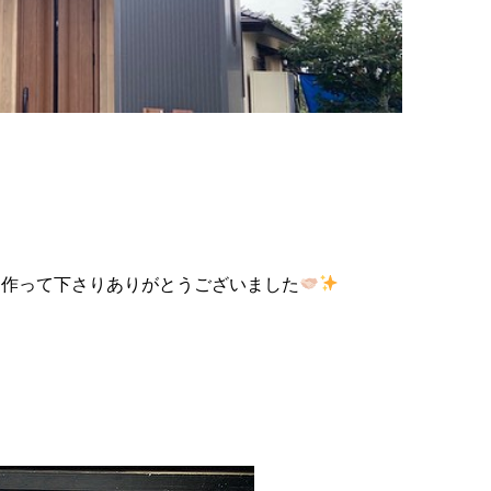
プライバシーを重視したくつろぎの
妥協
た家
シンプル住宅
ンプ
を作って下さりありがとうございました