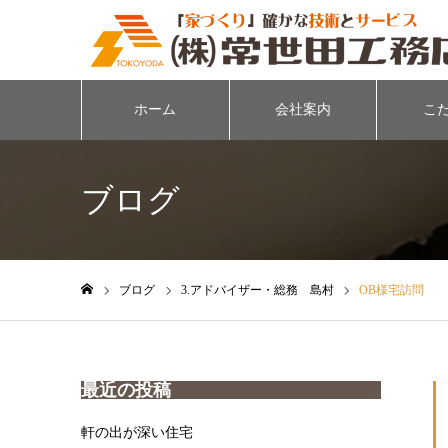
ホーム
会社案内
こ
ブログ
ブログ
3.アドバイザー・総務 島村
OB様宅訪問
ホーム
最近の投稿
軒の出が深い住宅