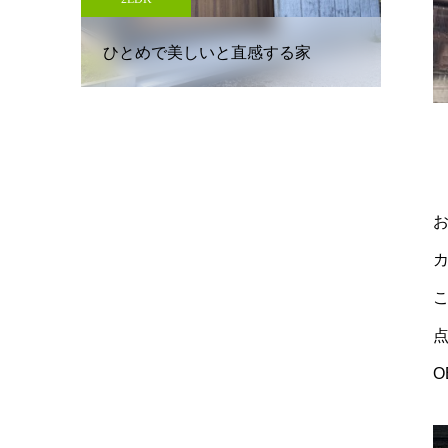
圧倒的な建築美 家族を包み込む無
優し
家
垢の家
す吹