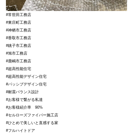
#常世田工務店
#東庄町工務店
#神栖市工務店
#香取市工務店
#銚子市工務店
#旭市工務店
#鹿嶋市工務店
#超高性能住宅
#超高性能デザイン住宅
#パッシブデザイン住宅
#耐震バランス設計
#お客様で繋がる私達
#お客様紹介率
90%
#セルローズファイバー施工店
#ひとめで美しいと直感する家
#フルハイトドア