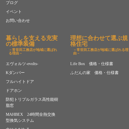
ブログ
イベント
お問い合わせ
暮らしを支える充実
理想に合わせて選ぶ規
の標準装備
格住宅
－常世田工務店が地域に選ばれ
－常世田工務店が地域に選ばれる理
る理由－
由－
エヴォルツ-evolts-
Life Box 価格・仕様書
Kダンパー
ふだんの家 価格・仕様書
フルハイトドア
ドアホン
防犯トリプルガラス高性能樹
脂窓
MAHBEX 24時間全熱交換
型換気システム