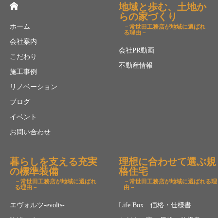
地域と歩む、土地か
らの家づくり
ホーム
－常世田工務店が地域に選ばれ
る理由－
会社案内
会社PR動画
こだわり
不動産情報
施工事例
リノベーション
ブログ
イベント
お問い合わせ
暮らしを支える充実
理想に合わせて選ぶ規
の標準装備
格住宅
－常世田工務店が地域に選ばれ
－常世田工務店が地域に選ばれる理
る理由－
由－
エヴォルツ-evolts-
Life Box 価格・仕様書