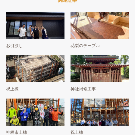
関連記事
お引渡し
花梨のテーブル
祝上棟
神社補修工事
神栖市上棟
祝上棟