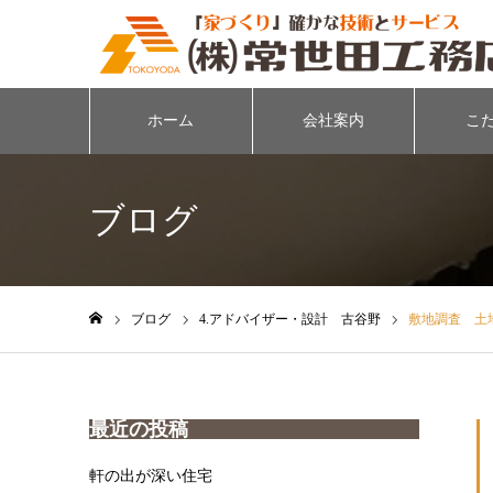
ホーム
会社案内
こ
ブログ
ブログ
4.アドバイザー・設計 古谷野
敷地調査 土
ホーム
最近の投稿
軒の出が深い住宅