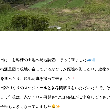
優しく差し込む光がゆとり
性能と安心を兼ね備えた家
す吹抜けの家
今日は、お客様の土地へ現地調査に行って来ました
地積測量図と現地が合っているかどうか距離を測ったり、建物
差を測ったり、現地写真を撮って来ました
先日家づくりのスケジュールと参考間取りをいただいたので、
そして午後は、家づくりを再開されたお客様がご来店して下さ
お子様も大きくなっていました