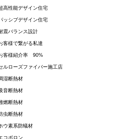
#超高性能デザイン住宅
#パッシブデザイン住宅
#耐震バランス設計
#お客様で繋がる私達
お客様紹介率
90%
#セルローズファイバー施工店
調湿断熱材
吸音断熱材
難燃断熱材
防虫断熱材
#ホウ素系防蟻材
エコボロン