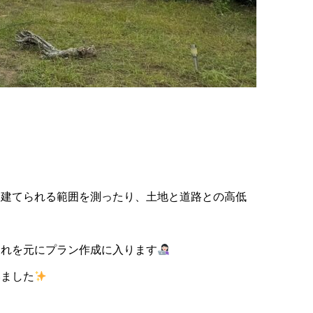
をもたら
圧倒
ひとめで美しいと直感する家
垢の
を建てられる範囲を測ったり、土地と道路との高低
それを元にプラン作成に入ります
いました