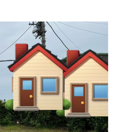
2LDK
3LD