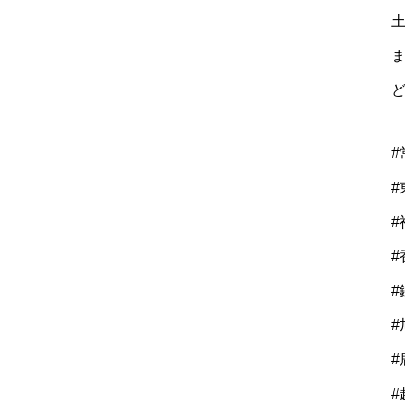
#
#
#
#
#
#
#
#