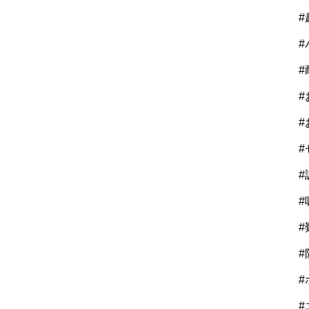
#
#
#
#
#
#