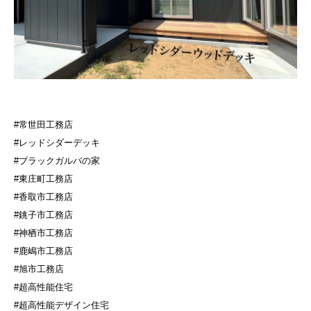
#常世田工務店
#レッドシダーデッキ
#ブラックガルバの家
#東庄町工務店
#香取市工務店
#銚子市工務店
#神栖市工務店
#鹿嶋市工務店
#旭市工務店
#超高性能住宅
#超高性能デザイン住宅