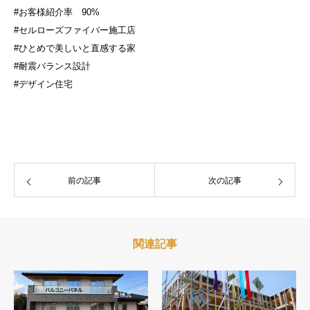
#お客様紹介率
90%
#セルローズファイバー施工店
#ひとめで美しいと直感する家
#耐震バランス設計
#デザイン住宅
前の記事
次の記事
関連記事