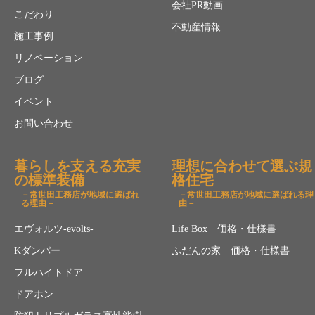
会社PR動画
こだわり
不動産情報
施工事例
リノベーション
ブログ
イベント
お問い合わせ
暮らしを支える充実
理想に合わせて選ぶ規
の標準装備
格住宅
－常世田工務店が地域に選ばれ
－常世田工務店が地域に選ばれる理
る理由－
由－
エヴォルツ-evolts-
Life Box 価格・仕様書
Kダンパー
ふだんの家 価格・仕様書
フルハイトドア
ドアホン