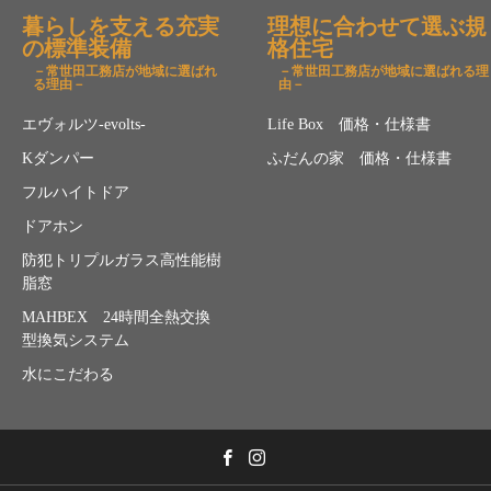
暮らしを支える充実
理想に合わせて選ぶ規
の標準装備
格住宅
－常世田工務店が地域に選ばれ
－常世田工務店が地域に選ばれる理
る理由－
由－
エヴォルツ-evolts-
Life Box 価格・仕様書
Kダンパー
ふだんの家 価格・仕様書
フルハイトドア
ドアホン
防犯トリプルガラス高性能樹
脂窓
MAHBEX 24時間全熱交換
型換気システム
水にこだわる