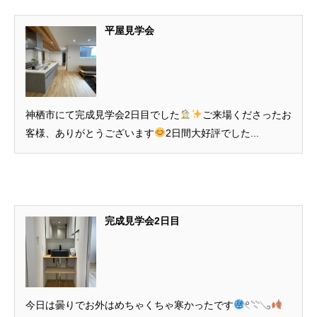
平屋見学会
神栖市にて完成見学会2日目でした
ご来場くださったお
客様、ありがとうございます
2日間大好評でした...
完成見学会2日目
今日は曇りでお外はめちゃくちゃ寒かったです
𓏲𓇢𓂅