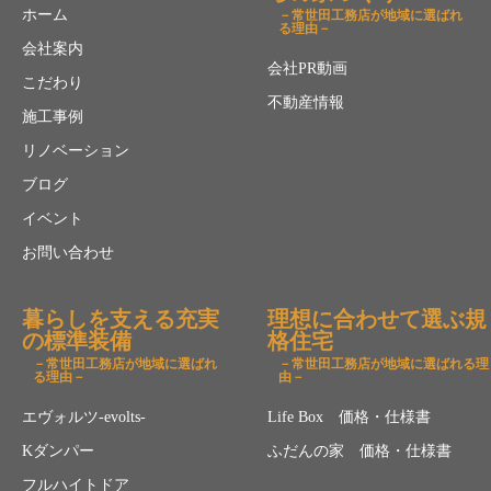
ホーム
－常世田工務店が地域に選ばれ
る理由－
会社案内
会社PR動画
こだわり
不動産情報
施工事例
リノベーション
ブログ
イベント
お問い合わせ
暮らしを支える充実
理想に合わせて選ぶ規
の標準装備
格住宅
－常世田工務店が地域に選ばれ
－常世田工務店が地域に選ばれる理
る理由－
由－
エヴォルツ-evolts-
Life Box 価格・仕様書
Kダンパー
ふだんの家 価格・仕様書
フルハイトドア