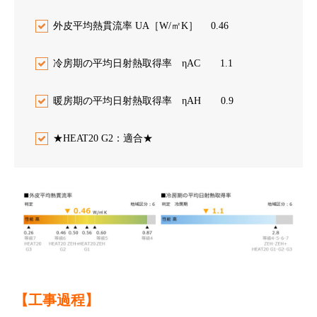
外皮平均熱貫流率 UA［W/㎡K］ 0.46
冷房期の平均日射熱取得率 ηAC 1.1
暖房期の平均日射熱取得率 ηAH 0.9
★HEAT20 G2：適合★
【工事過程】