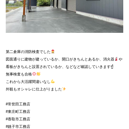
第二倉庫の消防検査でした
図面通りに建物が建っているか、開口がきちんとあるか、消火器
や
看板がきちんと設置されているか、などなど確認していきます☝
無事検査も合格
これから大活躍間違いなし
外観もオシャレに仕上がりました
#常世田工務店
#東庄町工務店
#香取市工務店
#銚子市工務店