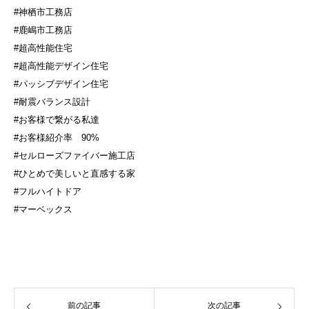
#神栖市工務店
#鹿嶋市工務店
#超高性能住宅
#超高性能デザイン住宅
#パッシブデザイン住宅
#耐震バランス設計
#お客様で繋がる私達
#お客様紹介率
90%
#セルローズファイバー施工店
#ひとめで美しいと直感する家
#フルハイトドア
#マーベックス
前の記事
次の記事