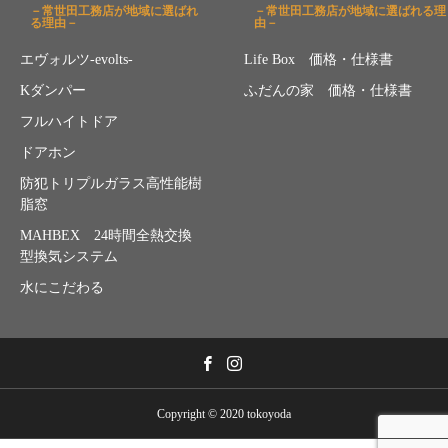
－常世田工務店が地域に選ばれ
－常世田工務店が地域に選ばれる理
る理由－
由－
エヴォルツ-evolts-
Life Box 価格・仕様書
Kダンパー
ふだんの家 価格・仕様書
フルハイトドア
ドアホン
防犯トリプルガラス高性能樹
脂窓
MAHBEX 24時間全熱交換
型換気システム
水にこだわる
Copyright © 2020 tokoyoda