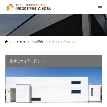
こだわり
こだわり
一棟懸命
財産と命を守る住まい
ホーム
財産と命を守る住まい