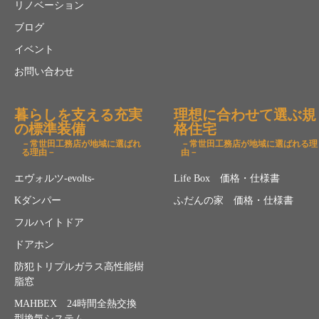
リノベーション
ブログ
イベント
お問い合わせ
暮らしを支える充実
理想に合わせて選ぶ規
の標準装備
格住宅
－常世田工務店が地域に選ばれ
－常世田工務店が地域に選ばれる理
る理由－
由－
エヴォルツ-evolts-
Life Box 価格・仕様書
Kダンパー
ふだんの家 価格・仕様書
フルハイトドア
ドアホン
防犯トリプルガラス高性能樹
脂窓
MAHBEX 24時間全熱交換
型換気システム