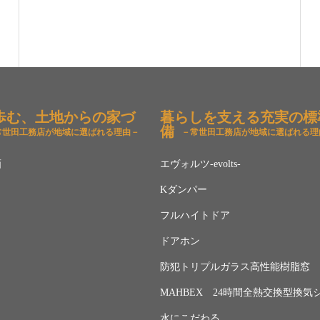
歩む、土地からの家づ
暮らしを支える充実の標
備
常世田工務店が地域に選ばれる理由－
－常世田工務店が地域に選ばれる理
画
エヴォルツ-evolts-
Kダンパー
フルハイトドア
ドアホン
防犯トリプルガラス高性能樹脂窓
MAHBEX 24時間全熱交換型換気
水にこだわる