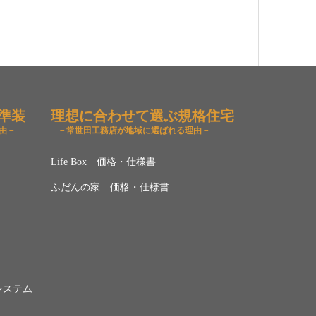
準装
理想に合わせて選ぶ規格住宅
由－
－常世田工務店が地域に選ばれる理由－
Life Box 価格・仕様書
ふだんの家 価格・仕様書
システム