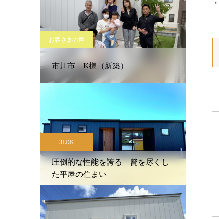
お客さまの声
市川市 K様（新築）
3LDK
圧倒的な性能を誇る 贅を尽くし
た平屋の住まい